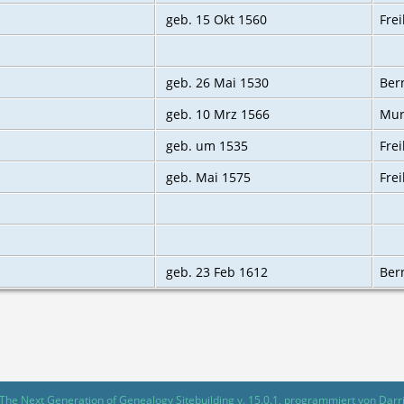
geb. 15 Okt 1560
Fre
geb. 26 Mai 1530
Bern
geb. 10 Mrz 1566
Mur
geb. um 1535
Fre
geb. Mai 1575
Fre
geb. 23 Feb 1612
Bern
The Next Generation of Genealogy Sitebuilding
v. 15.0.1, programmiert von Darr