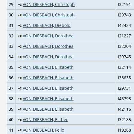
29
VON DIESBACH, Christoph
I32191
30
VON DIESBACH, Christoph
I29743
31
VON DIESBACH, Diebold
I42424
32
VON DIESBACH, Dorothea
I21227
33
VON DIESBACH, Dorothea
I32204
34
VON DIESBACH, Dorothea
I29745
35
VON DIESBACH, Elisabeth
I32114
36
VON DIESBACH, Elisabeth
I38635
37
VON DIESBACH, Elisabeth
I29731
38
VON DIESBACH, Elisabeth
I46798
39
VON DIESBACH, Elisabeth
I42116
40
VON DIESBACH, Esther
I32185
41
VON DIESBACH, Felix
I19288