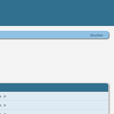
Drucken
t
n
n