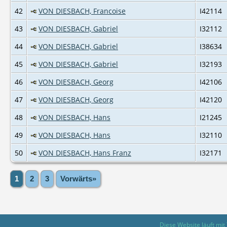
42
VON DIESBACH, Francoise
I42114
43
VON DIESBACH, Gabriel
I32112
44
VON DIESBACH, Gabriel
I38634
45
VON DIESBACH, Gabriel
I32193
46
VON DIESBACH, Georg
I42106
47
VON DIESBACH, Georg
I42120
48
VON DIESBACH, Hans
I21245
49
VON DIESBACH, Hans
I32110
50
VON DIESBACH, Hans Franz
I32171
1
2
3
Vorwärts»
Diese Website läuft mit