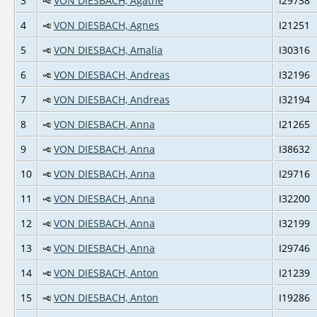
3
VON DIESBACH, Agathe
I29738
4
VON DIESBACH, Agnes
I21251
5
VON DIESBACH, Amalia
I30316
6
VON DIESBACH, Andreas
I32196
7
VON DIESBACH, Andreas
I32194
8
VON DIESBACH, Anna
I21265
9
VON DIESBACH, Anna
I38632
10
VON DIESBACH, Anna
I29716
11
VON DIESBACH, Anna
I32200
12
VON DIESBACH, Anna
I32199
13
VON DIESBACH, Anna
I29746
14
VON DIESBACH, Anton
I21239
15
VON DIESBACH, Anton
I19286