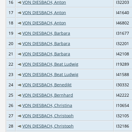
16
VON DIESBACH, Anton
I32203
17
VON DIESBACH, Anton
I41640
18
VON DIESBACH, Anton
I46802
19
VON DIESBACH, Barbara
I31677
20
VON DIESBACH, Barbara
I32201
21
VON DIESBACH, Barbara
I42108
22
VON DIESBACH, Beat Ludwig
I19289
23
VON DIESBACH, Beat Ludwig
I41588
24
VON DIESBACH, Benedikt
I30332
25
VON DIESBACH, Bernhard
I42222
26
VON DIESBACH, Christina
I10654
27
VON DIESBACH, Christoph
I32105
28
VON DIESBACH, Christoph
I32186