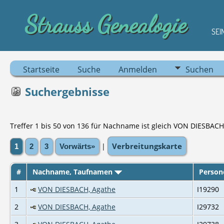
Strauss Genealogie
SEI
Startseite
Suche
Anmelden
Suchen
Suchergebnisse
Treffer 1 bis 50 von 136 für Nachname ist gleich VON DIESBACH
Verbreitungskarte
|
1
2
3
Vorwärts»
#
Nachname, Taufnamen
Person
1
VON DIESBACH, Agathe
I19290
2
VON DIESBACH, Agathe
I29732