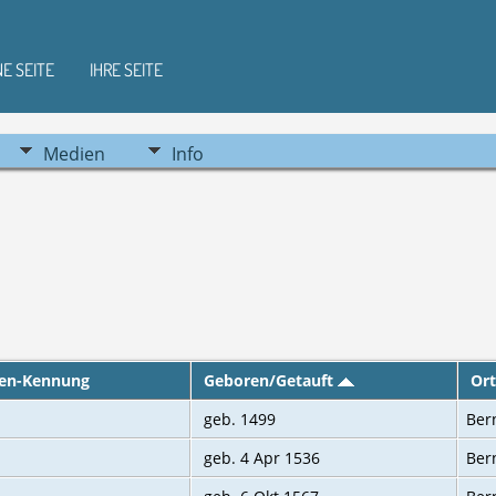
NE SEITE
IHRE SEITE
Medien
Info
en-Kennung
Geboren/Getauft
Or
geb. 1499
Ber
geb. 4 Apr 1536
Ber