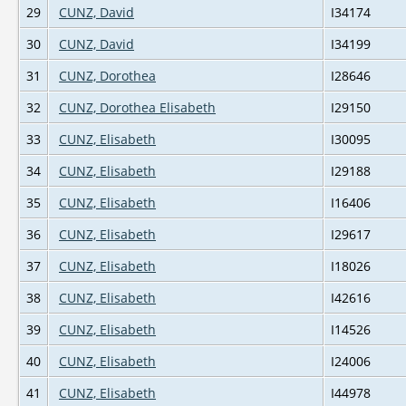
29
CUNZ, David
I34174
30
CUNZ, David
I34199
31
CUNZ, Dorothea
I28646
32
CUNZ, Dorothea Elisabeth
I29150
33
CUNZ, Elisabeth
I30095
34
CUNZ, Elisabeth
I29188
35
CUNZ, Elisabeth
I16406
36
CUNZ, Elisabeth
I29617
37
CUNZ, Elisabeth
I18026
38
CUNZ, Elisabeth
I42616
39
CUNZ, Elisabeth
I14526
40
CUNZ, Elisabeth
I24006
41
CUNZ, Elisabeth
I44978