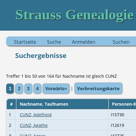
Strauss Genealogie
Startseite
Suche
Anmelden
Suchen
Suchergebnisse
Treffer 1 bis 50 von 164 für Nachname ist gleich CUNZ
Verbreitungskarte
|
1
2
3
4
Vorwärts»
#
Nachname, Taufnamen
Personen-
1
CUNZ, Adelheid
I15730
2
CUNZ, Agathe
I12619
3
CUNZ, Agnes
I42725