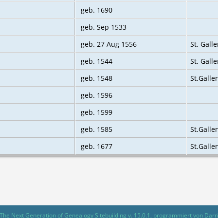
geb. 1690
geb. Sep 1533
geb. 27 Aug 1556
St. Galle
geb. 1544
St. Gall
geb. 1548
St.Galle
geb. 1596
geb. 1599
geb. 1585
St.Galle
geb. 1677
St.Galle
The Next Generation of Genealogy Sitebuilding
v. 15.0.1, programmiert von Darr