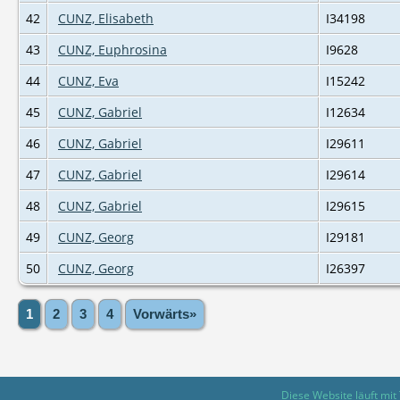
42
CUNZ, Elisabeth
I34198
43
CUNZ, Euphrosina
I9628
44
CUNZ, Eva
I15242
45
CUNZ, Gabriel
I12634
46
CUNZ, Gabriel
I29611
47
CUNZ, Gabriel
I29614
48
CUNZ, Gabriel
I29615
49
CUNZ, Georg
I29181
50
CUNZ, Georg
I26397
1
2
3
4
Vorwärts»
Diese Website läuft mit