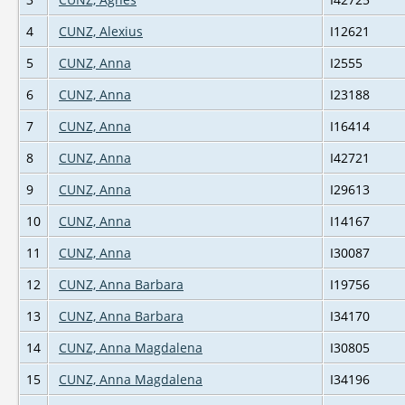
4
CUNZ, Alexius
I12621
5
CUNZ, Anna
I2555
6
CUNZ, Anna
I23188
7
CUNZ, Anna
I16414
8
CUNZ, Anna
I42721
9
CUNZ, Anna
I29613
10
CUNZ, Anna
I14167
11
CUNZ, Anna
I30087
12
CUNZ, Anna Barbara
I19756
13
CUNZ, Anna Barbara
I34170
14
CUNZ, Anna Magdalena
I30805
15
CUNZ, Anna Magdalena
I34196