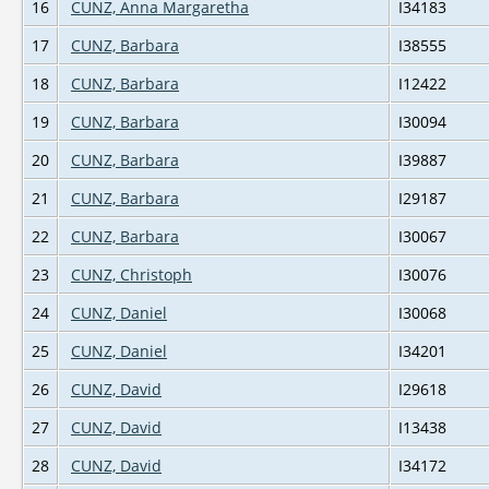
16
CUNZ, Anna Margaretha
I34183
17
CUNZ, Barbara
I38555
18
CUNZ, Barbara
I12422
19
CUNZ, Barbara
I30094
20
CUNZ, Barbara
I39887
21
CUNZ, Barbara
I29187
22
CUNZ, Barbara
I30067
23
CUNZ, Christoph
I30076
24
CUNZ, Daniel
I30068
25
CUNZ, Daniel
I34201
26
CUNZ, David
I29618
27
CUNZ, David
I13438
28
CUNZ, David
I34172